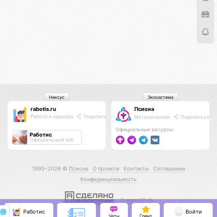
Нексус
Экосистема
rabotis.ru
Псиона
Работа и карьера
Поделиться
Метаорганизм
Поделиться
Официальные ресурсы:
Работис
Официальный хаб
1995–2026 ©
Псиона
О проекте
Контакты
Соглашение
Конфиденциальность
С нами КО 🕉️
Работис
Войти
Чаты
Гринд