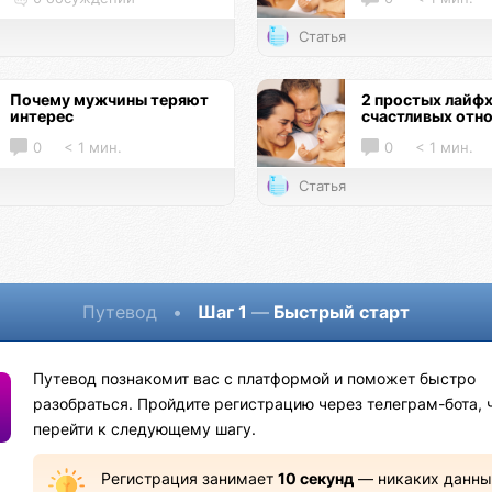
Статья
Почему мужчины теряют
2 простых лайфх
интерес
счастливых отн
0
< 1 мин.
0
< 1 мин.
Статья
Путевод
•
Шаг 1
—
Быстрый старт
Путевод познакомит вас с платформой и поможет быстро
разобраться. Пройдите регистрацию через телеграм-бота, 
перейти к следующему шагу.
Регистрация занимает
10 секунд
— никаких данны