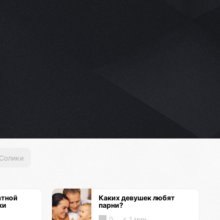
Солики
атной
Каких девушек любят
ки
парни?
0
< 1 мин.