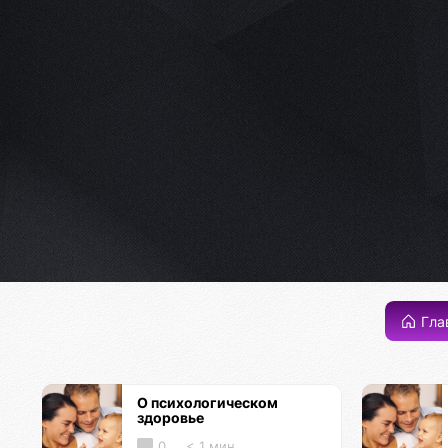
Гла
О психологическом
здоровье
0
< 1 мин.