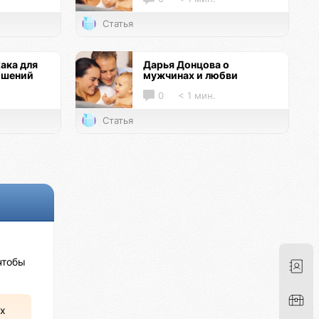
Статья
ака для
Дарья Донцова о
ошений
мужчинах и любви
0
< 1 мин.
Статья
чтобы
х