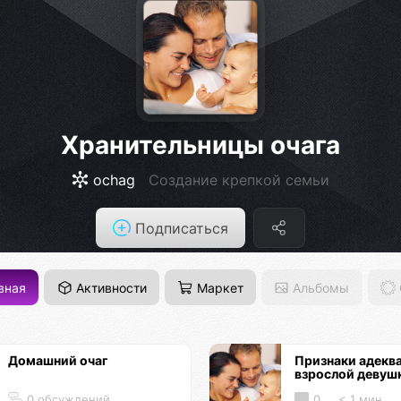
Хранительницы очага
ochag
Создание крепкой семьи
Подписаться
вная
Активности
Маркет
Альбомы
Домашний очаг
Признаки адекв
взрослой девуш
0 обсуждений
0
< 1 мин.