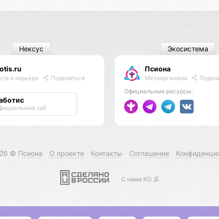
Нексус
Экосистема
otis.ru
Псиона
Метаорганизм
Подел
ота и карьера
Поделиться
Официальные ресурсы:
аботис
фициальный хаб
026 ©
Псиона
О проекте
Контакты
Соглашение
Конфиденци
С нами КО 🕉️