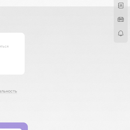
иться
альность