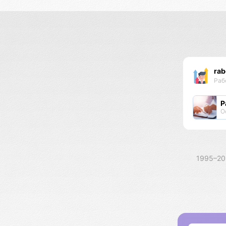
rab
Раб
Р
О
1995–2