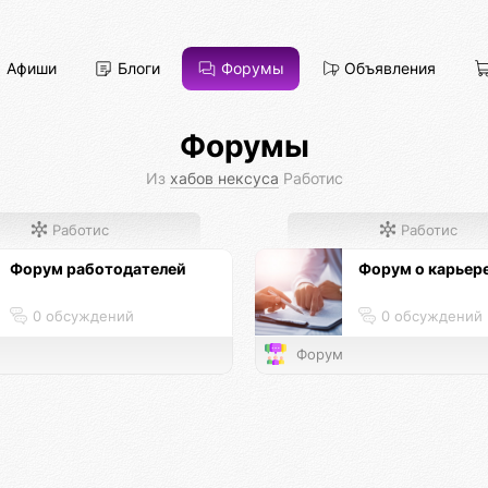
Афиши
Блоги
Форумы
Объявления
Форумы
Из
хабов нексуса
Работис
Работис
Работис
Форум работодателей
Форум о карьере
0 обсуждений
0 обсуждений
Форум