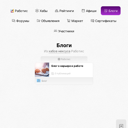
Работис
Хабы
Рейтинги
Афиши
Блоги
Форумы
Объявления
Маркет
Сертификаты
Участники
Блоги
Из
хабов нексуса
Работис
Работис
Блог о карьере и работе
0 публикаций
Блог