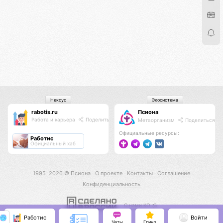
Нексус
Экосистема
rabotis.ru
Псиона
Работа и карьера
Поделиться
Метаорганизм
Поделиться
Официальные ресурсы:
Работис
Официальный хаб
1995–2026 ©
Псиона
О проекте
Контакты
Соглашение
Конфиденциальность
С нами КО 🕉️
Работис
Войти
Чаты
Гринд