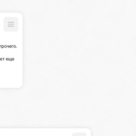
рочего.

ет еще 