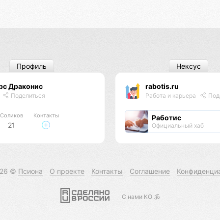
Профиль
Нексус
рс Драконис
rabotis.ru
Поделиться
Работа и карьера
Под
Соликов
Контакты
Работис
21
Официальный хаб
026 ©
Псиона
О проекте
Контакты
Соглашение
Конфиденци
С нами КО 🕉️