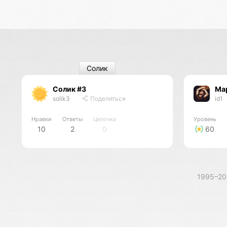
Солик
Солик #3
Ма
solik3
Поделиться
id1
Нравки
Ответы
Цепочка
Уровень
10
2
0
60
1995–2