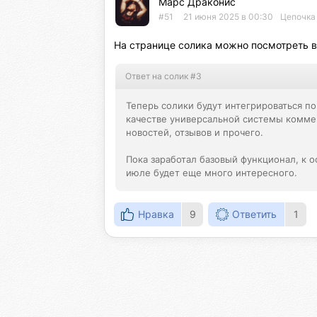
Марс Драконис
#51
21 июня 2025 в 00:30
Цепочка 
На странице солика можно посмотреть вс
Ответ на солик #3
Теперь солики будут интегрироваться по
качестве универсальной системы коммен
новостей, отзывов и прочего.

Пока заработал базовый функционал, к о
июле будет еще много интересного.
Нравка
9
Ответить
1