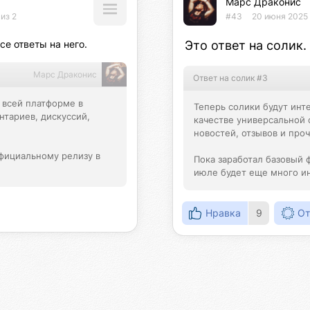
Марс Драконис
из 2
#43
20 июня 2025 
е ответы на него.
Это ответ на солик.
Марс Драконис
Ответ на солик #3
 всей платформе в 
Теперь солики будут инте
тариев, дискуссий, 
качестве универсальной 
новостей, отзывов и проче
фициальному релизу в 
Пока заработал базовый 
июле будет еще много и
Нравка
9
От