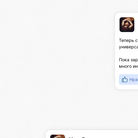
Теперь с
универса
Пока зар
много ин
Нра