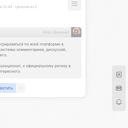
в 22:44
Цепочка из 2
Марс Драконис
грироваться по всей платформе в 
системы комментариев, дискуссий, 
го.

функционал, к официальному релизу в 
нтересного.
ветить
0