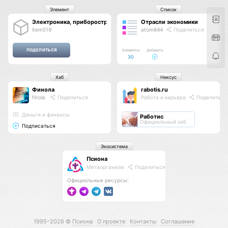
Элемент
Список
Электроника, приборостроение, бытовая техника, компьютеры и о
Отрасли экономики
item519
atom844
Поделиться
Элементы
Добавить
30
Хаб
Нексус
Финола
rabotis.ru
finola
Поделиться
Работа и карьера
Поделиться
Деньги и финансы
Работис
Официальный хаб
Подписаться
Экосистема
Псиона
Метаорганизм
Поделиться
Официальные ресурсы:
1995–2026 ©
Псиона
О проекте
Контакты
Соглашение