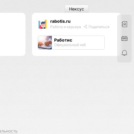
Нексус
rabotis.ru
Работа и карьера
Поделиться
Работис
Официальный хаб
альность