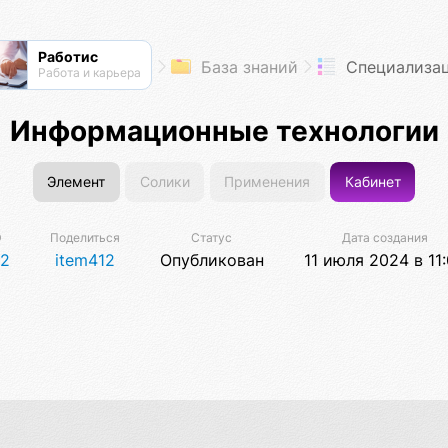
Работис
База знаний
Специализа
Работа и карьера
Информационные технологии
Элемент
Солики
Применения
Кабинет
D
Поделиться
Статус
Дата создания
12
item412
Опубликован
11 июля 2024 в 11