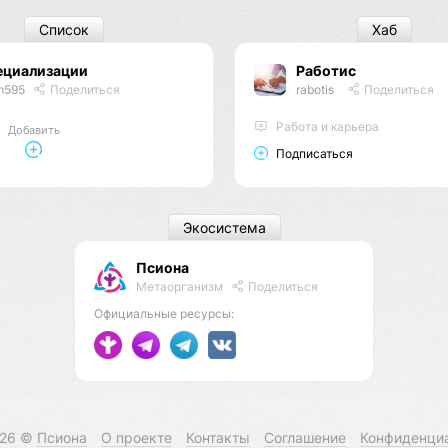
Список
Хаб
ециализации
Работис
m595
Поделиться
rabotis
Поделиться
Работа и карьера
Добавить
Подписаться
Экосистема
Псиона
Метаорганизм
Поделиться
Официальные ресурсы:
026 ©
Псиона
О проекте
Контакты
Соглашение
Конфиденци