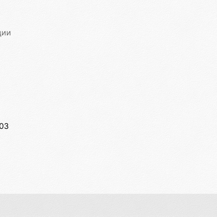
ции
:03