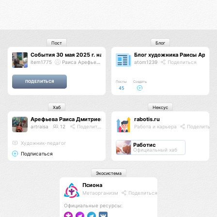
Пост
Блог
События 30 мая 2025 г. на выставке
Блог художника Раисы Арефь
item1775
Раиса Арефьева
atom1239
Поделиться
Посты
Создать
45
Хаб
Нексус
Арефьева Раиса Дмитриевна
rabotis.ru
artraisa
12
Поделиться
Работа и карьера
Поделиться
Художник-педагог
Работис
Официальный хаб
Подписаться
Экосистема
Псиона
Метаорганизм
Поделиться
Официальные ресурсы: