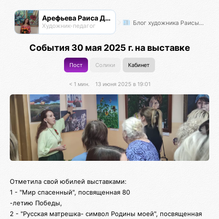
Арефьева Раиса Дмитриевна
Блог художника Раисы Арефьевой
Художник-педагог
События 30 мая 2025 г. на выставке
Пост
Солики
Кабинет
< 1 мин.
13 июня 2025 в 19:01
Отметила свой юбилей выставками:
1 - "Мир спасенный", посвященная 80
-летию Победы,
2 - "Русская матрешка- символ Родины моей", посвященная