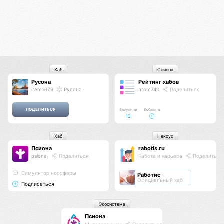
Хаб
Список
Русона
Рейтинг хабов
item1679
Русона
atom740
Поделиться
Элементы
Добавить
13
Хаб
Нексус
Псиона
rabotis.ru
psiona
Поделиться
Работа и карьера
Поделиться
Cимулятор ноосферы
Работис
Официальный хаб
Подписаться
Экосистема
Псиона