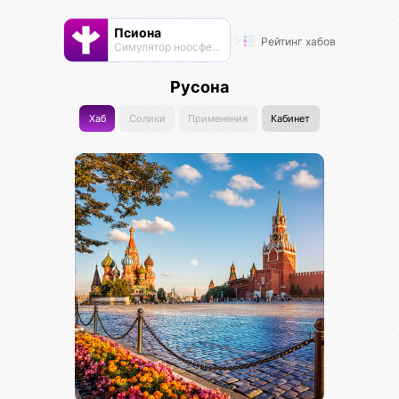
Псиона
Рейтинг хабов
Cимулятор ноосферы
Русона
Хаб
Солики
Применения
Кабинет