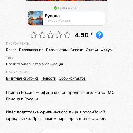
Привязан хаб:
Русона
Нексус России
3
4.50
Инструменты:
Блоги
Предложения
Промо-атом
Списки
Статьи
Форумы
Тип:
Представительство организации
Применение:
Визитная карточка
Новости
Сбор контактов
Псиона Россия — официальное представительство DAO
Псиона в России.
Идёт подготовка юридического лица в российской
юрисдикции. Приглашаем партнеров и инвесторов.