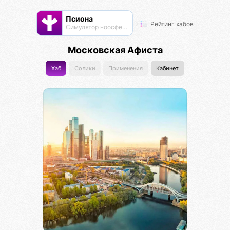
Псиона
Рейтинг хабов
Cимулятор ноосферы
Московская Афиста
Хаб
Солики
Применения
Кабинет