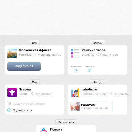
Хаб
Список
Московская Афиста
Рейтинг хабов
item1633
Московская Афиста
atom740
Поделиться
Элементы
Добавить
13
Хаб
Нексус
Псиона
rabotis.ru
psiona
Поделиться
Работа и карьера
Поделиться
Cимулятор ноосферы
Работис
Официальный хаб
Подписаться
Экосистема
Псиона