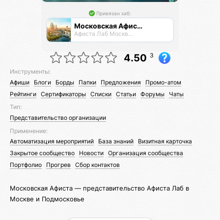
Привязан хаб:
Московская Афиста
Афиста Лаб Москвы и Подпосковья
3
4.50
Инструменты:
Афиши
Блоги
Борды
Папки
Предложения
Промо-атом
Рейтинги
Сертификаторы
Списки
Статьи
Форумы
Чаты
Тип:
Представительство организации
Применение:
Автоматизация мероприятий
База знаний
Визитная карточка
Закрытое сообщество
Новости
Организация сообщества
Портфолио
Прогрев
Сбор контактов
Московская Афиста — представительство Афиста Лаб в
Москве и Подмосковье