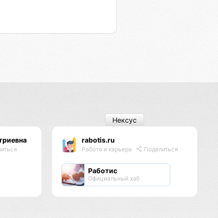
Нексус
триевна
rabotis.ru
иться
Работа и карьера
Поделиться
Работис
Официальный хаб