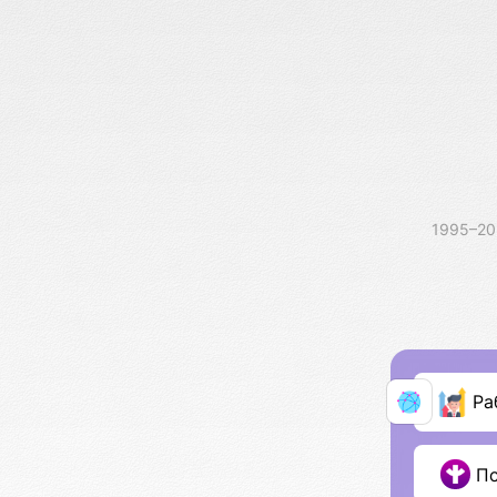
1995–2
Ра
П