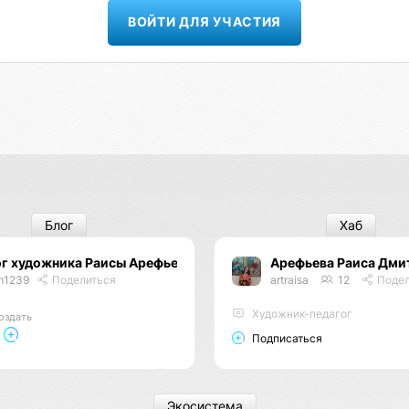
ВОЙТИ ДЛЯ УЧАСТИЯ
Блог
Хаб
ог художника Раисы Арефьевой
Арефьева Раиса Дми
m1239
Поделиться
artraisa
12
Подел
Художник-педагог
оздать
Подписаться
Экосистема