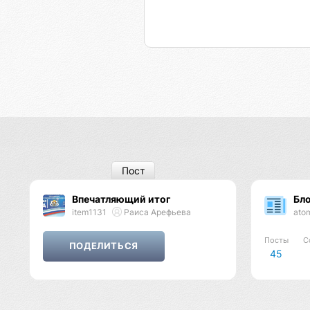
Пост
Впечатляющий итог
Бл
item1131
Раиса Арефьева
ato
Посты
С
45