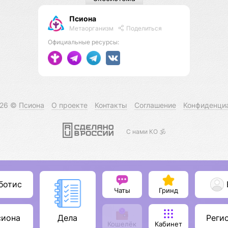
Псиона
Метаорганизм
Поделиться
Официальные ресурсы:
026 ©
Псиона
О проекте
Контакты
Соглашение
Конфиденци
С нами КО 🕉️
ботис
Чаты
Гринд
сиона
Реги
Дела
Кошелёк
Кабинет