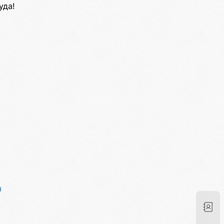
уда!
я