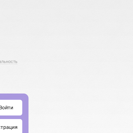
альность
Войти
страция