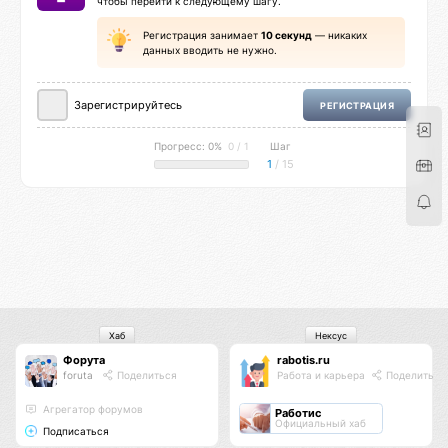
чтобы перейти к следующему шагу.
Регистрация занимает
10 секунд
— никаких
данных вводить не нужно.
Зарегистрируйтесь
РЕГИСТРАЦИЯ
Прогресс: 0%
0 / 1
Шаг
1
/ 15
Хаб
Нексус
Форута
rabotis.ru
foruta
Поделиться
Работа и карьера
Поделиться
Агрегатор форумов
Работис
Официальный хаб
Подписаться