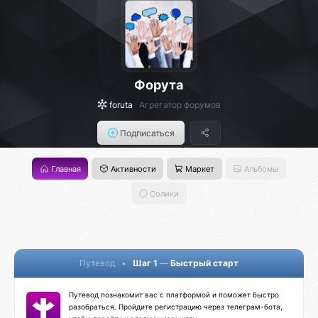
Форута
foruta
Агрегатор форумов
Подписаться
Главная
Активности
Маркет
Альбомы
Солики
Путевод
•
Шаг 1
—
Быстрый старт
Путевод познакомит вас с платформой и поможет быстро
разобраться. Пройдите регистрацию через телеграм-бота,