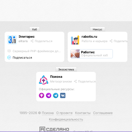
Хаб
Нексус
Элитарис
rabotis.ru
elitaris
Поделиться
Работа и карьера
Поделиться
Серверный PHP-фреймворк для высоконагруженных проектов
Работис
Официальный хаб
Подписаться
Экосистема
Псиона
Метаорганизм
Поделиться
Официальные ресурсы:
1995–2026 ©
Псиона
О проекте
Контакты
Соглашение
Конфиденциальность
С нами КО 🕉️