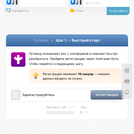
0 атомов
Сертификатор
Папка
По сертификату
Путевод
•
Шаг 1
—
Быстрый старт
Путевод познакомит вас с платформой и поможет быстро
разобраться. Пройдите регистрацию через телеграм-бота,
чтобы перейти к следующему шагу.
Регистрация занимает
10 секунд
— никаких
данных вводить не нужно.
Зарегистрируйтесь
РЕГИСТРАЦИЯ
Прогресс: 0%
0 / 1
Шаг
1
/ 15