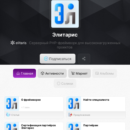
Элитарис
elitaris
Серверный PHP-фреймворк для высоконагруженных
проектов
Подписаться
Главная
Активности
Маркет
Альбомы
Солики
О фреймворке
Найти специалиста
< 1 мин.
Статья
Предложение
Сертификация партнёров
Партнёрам
Элитарис