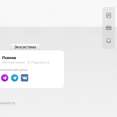
Экосистема
Псиона
Метаорганизм
Поделиться
иальные ресурсы:
альность