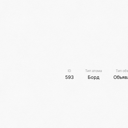
ID
Тип атома
Тип об
593
Борд
Объяв