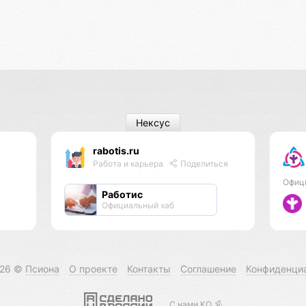
Нексус
rabotis.ru
Работа и карьера
Поделиться
Офиц
Работис
Официальный хаб
026 ©
Псиона
О проекте
Контакты
Соглашение
Конфиденци
С нами КО 🕉️