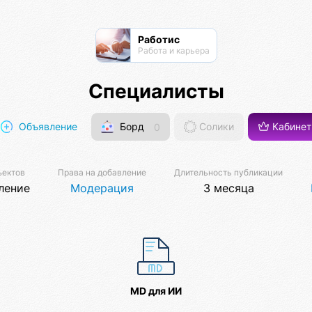
Работис
Работа и карьера
Специалисты
Объявление
Борд
0
Солики
Кабинет
ъектов
Права на добавление
Длительность публикации
ление
Модерация
3 месяца
MD для ИИ