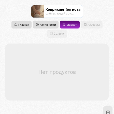
Коврикинг йогиста
слёты людей со своими ковриками в парках . Сатва садхана
Главная
Активности
Маркет
Альбомы
Солики
Нет продуктов