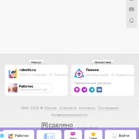
Нексус
Экосистема
rabotis.ru
Псиона
Работа и карьера
Поделиться
Метаорганизм
Поделиться
Официальные ресурсы:
Работис
Официальный хаб
1995–2026 ©
Псиона
О проекте
Контакты
Соглашение
Конфиденциальность
С нами КО 🕉️
Работис
Войти
Чаты
Гринд