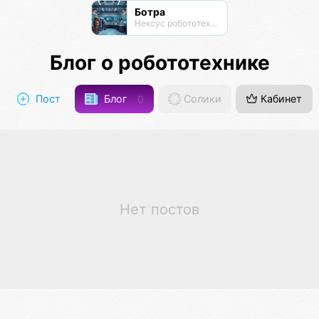
Ботра
Нексус робототехники
Блог о робототехнике
Пост
Блог
0
Солики
Кабинет
Нет постов