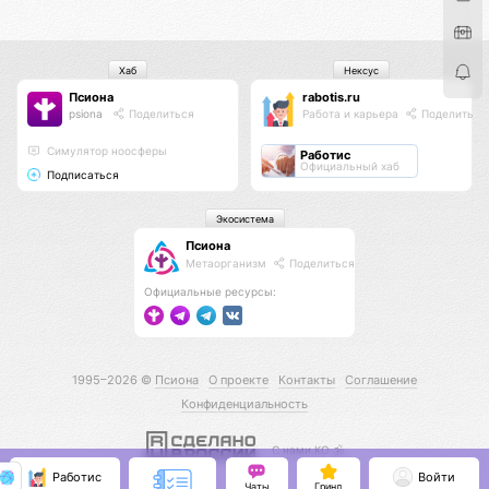
Хаб
Нексус
Псиона
rabotis.ru
psiona
Поделиться
Работа и карьера
Поделиться
Cимулятор ноосферы
Работис
Официальный хаб
Подписаться
Экосистема
Псиона
Метаорганизм
Поделиться
Официальные ресурсы:
1995–2026 ©
Псиона
О проекте
Контакты
Соглашение
Конфиденциальность
С нами КО 🕉️
Работис
Войти
Чаты
Гринд