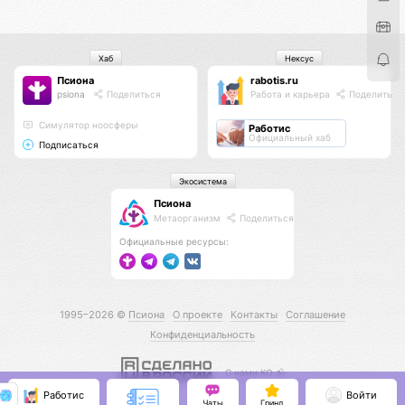
Хаб
Нексус
Псиона
rabotis.ru
psiona
Поделиться
Работа и карьера
Поделиться
Cимулятор ноосферы
Работис
Официальный хаб
Подписаться
Экосистема
Псиона
Метаорганизм
Поделиться
Официальные ресурсы:
1995–2026 ©
Псиона
О проекте
Контакты
Соглашение
Конфиденциальность
С нами КО 🕉️
Работис
Войти
Чаты
Гринд